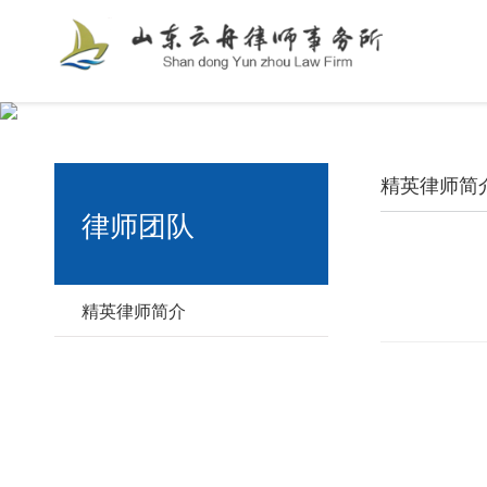
精英律师简
律师团队
精英律师简介